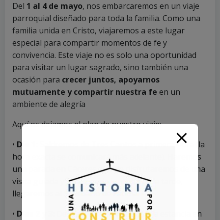
Del
1 al 4 de mayo
, nos embarcaremos en un viaje
parroquial diseñado para toda la familia. Como una
familia unida en Cristo, viajaremos a este lugar
especial para compartir momentos de fe y
convivencia. Este viaje no es solo una oportunidad
para visitar un lugar sagrado, sino también una
ocasión para
crecer juntos, apoyarnos
mutuamente y compartir nuestra fe
en un
ambiente de alegría
Aquí os dejamos el plan de nuestro viaje:
•
Día 1:
Saldremos de Tres Cantos a primera hora (la
hora exacta se comunicará más adelante). Haremos
una parada en Cáceres, donde disfrutaremos de una
visita guiada y una comida juntos. Por la tarde,
llegaremos al Santuario de Fátima.
•
Días 2 y 3:
Dedicaremos estos días a la estancia en