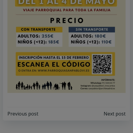
Navegación
Navegación
Previous post
Next post
por
por