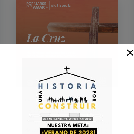
mayo 25, 2026
La Cruz no habla de dolor…
La Cruz no habla solo de dolor. Habla
de compañía. · San Pablo VI Blog · […]