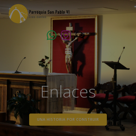
Saltar
modal-check
al
contenido
Enlaces
UNA HISTORIA POR CONSTRUIR