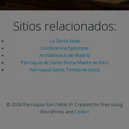
Suscribirse a nuestra parroquía,
formar parte de
nuestra historia
,
Sitios relacionados:
es más fácil que nunca.
Rellena el formulario de
La Santa Sede
suscripción online
.
Conferencia Episcopal
Archidiócesis de Madrid
¡Cada granito de arena suma!
Parroquia de Santa Maria Madre de Dios
Parroquia Santa Teresa de Jesús
Esto se cerrará en
9
segundos
© 2026 Parroquia San Pablo VI. Created for free using
WordPress and
Colibri