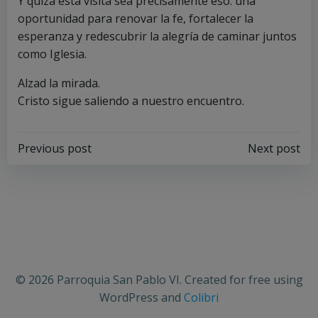
Y quizá esta visita sea precisamente eso: una
oportunidad para renovar la fe, fortalecer la
esperanza y redescubrir la alegría de caminar juntos
como Iglesia.
Alzad la mirada.
Cristo sigue saliendo a nuestro encuentro.
Navegación
Navegación
Previous post
Next post
por
por
las
las
entradas
entradas
© 2026 Parroquia San Pablo VI. Created for free using
WordPress and
Colibri