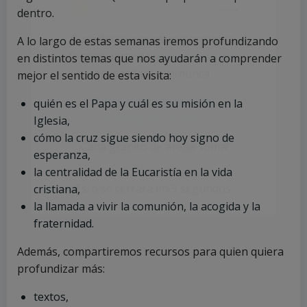
dentro.
Suscribirse a nuestra parroquía,
A lo largo de estas semanas iremos profundizando
formar parte de
nuestra historia
,
en distintos temas que nos ayudarán a comprender
es más fácil que nunca.
mejor el sentido de esta visita:
Rellena el formulario de
quién es el Papa y cuál es su misión en la
suscripción online
.
Iglesia,
cómo la cruz sigue siendo hoy signo de
¡Cada granito de arena suma!
esperanza,
la centralidad de la Eucaristía en la vida
Esto se cerrará en
9
segundos
cristiana,
la llamada a vivir la comunión, la acogida y la
fraternidad.
Además, compartiremos recursos para quien quiera
profundizar más:
textos,