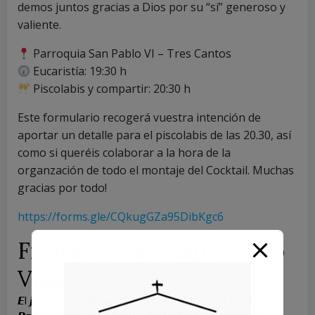
demos juntos gracias a Dios por su “sí” generoso y
valiente.
Parroquia San Pablo VI – Tres Cantos
Eucaristía: 19:30 h
Piscolabis y compartir: 20:30 h
Este formulario recogerá vuestra intención de
aportar un detalle para el piscolabis de las 20.30, así
como si queréis colaborar a la hora de la
organzación de todo el montaje del Cocktail. Muchas
gracias por todo!
https://forms.gle/CQkugGZa95DibKgc6