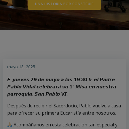
UNA HISTORIA POR CONSTRUIR
mayo 18, 2025
𝙀l 𝙟𝙪𝙚𝙫𝙚𝙨 𝟮𝟵 𝙙𝙚 𝙢𝙖𝙮𝙤 𝙖 𝙡𝙖𝙨 𝟭𝟵:𝟯𝟬 𝙝, 𝙚𝙡 𝙋𝙖𝙙𝙧𝙚
𝙋𝙖𝙗𝙡𝙤 𝙑𝙞𝙙𝙖𝙡 𝙘𝙚𝙡𝙚𝙗𝙧𝙖𝙧𝙖́ 𝙨𝙪 𝟭ª 𝙈𝙞𝙨𝙖 𝙚𝙣 𝙣𝙪𝙚𝙨𝙩𝙧𝙖
𝙥𝙖𝙧𝙧𝙤𝙦𝙪𝙞𝙖, 𝙎𝙖𝙣 𝙋𝙖𝙗𝙡𝙤 𝙑𝙄.
Después de recibir el Sacerdocio, Pablo vuelve a casa
para ofrecer su primera Eucaristía entre nosotros.
Acompáñanos en esta celebración tan especial y